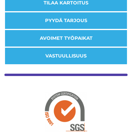
TILAA KARTOITUS
PYYDÄ TARJOUS
AVOIMET TYÖPAIKAT
VASTUULLISUUS