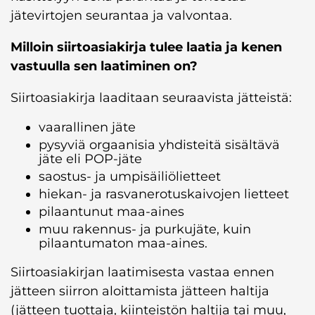
jätevirtojen seurantaa ja valvontaa.
Milloin siirtoasiakirja tulee laatia ja kenen
vastuulla sen laatiminen on?
Siirtoasiakirja laaditaan seuraavista jätteistä:
vaarallinen jäte
pysyviä orgaanisia yhdisteitä sisältävä
jäte eli POP-jäte
saostus- ja umpisäiliölietteet
hiekan- ja rasvanerotuskaivojen lietteet
pilaantunut maa-aines
muu rakennus- ja purkujäte, kuin
pilaantumaton maa-aines.
Siirtoasiakirjan laatimisesta vastaa ennen
jätteen siirron aloittamista jätteen haltija
(jätteen tuottaja, kiinteistön haltija tai muu,