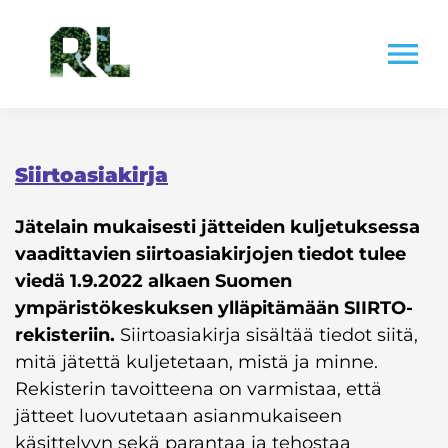
Skip
to
menu
content
Siirtoasiakirja
Jätelain mukaisesti jätteiden kuljetuksessa
vaadittavien siirtoasiakirjojen tiedot tulee
viedä 1.9.2022 alkaen Suomen
ympäristökeskuksen ylläpitämään SIIRTO-
rekisteriin.
Siirtoasiakirja sisältää tiedot siitä,
mitä jätettä kuljetetaan, mistä ja minne.
Rekisterin tavoitteena on varmistaa, että
jätteet luovutetaan asianmukaiseen
käsittelyyn sekä parantaa ja tehostaa