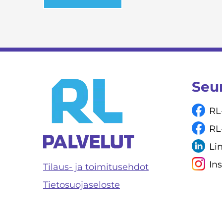
Seu
RL
RL
Li
In
Tilaus- ja toimitusehdot
Tietosuojaseloste