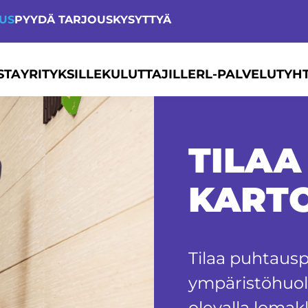
TUS
PYYDÄ TARJOUS
KYSYTTYÄ
STA
YRITYKSILLE
KULUTTAJILLE
RL-PALVELUT
YH
TILAA
KARTO
Tilaa puhtausp
ympäristöhuoll
olevalla loma