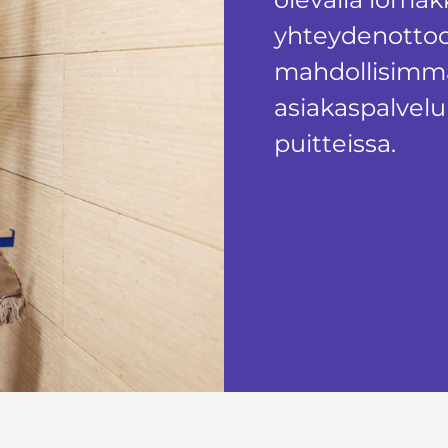
yhteydenotto
mahdollisimma
asiakaspalvel
puitteissa.