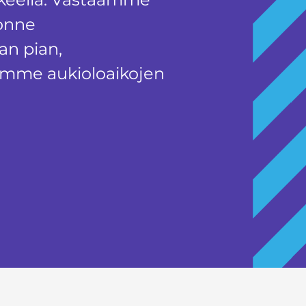
onne
n pian,
umme aukioloaikojen