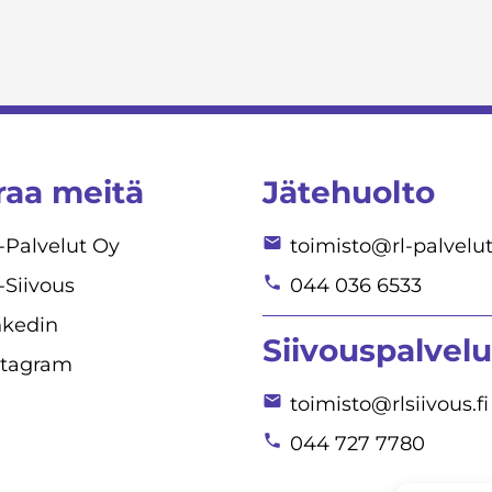
raa meitä
Jätehuolto
-Palvelut Oy
toimisto@rl-palvelut.
-Siivous
044 036 6533
nkedin
Siivouspalvelu
stagram
toimisto@rlsiivous.fi
044 727 7780