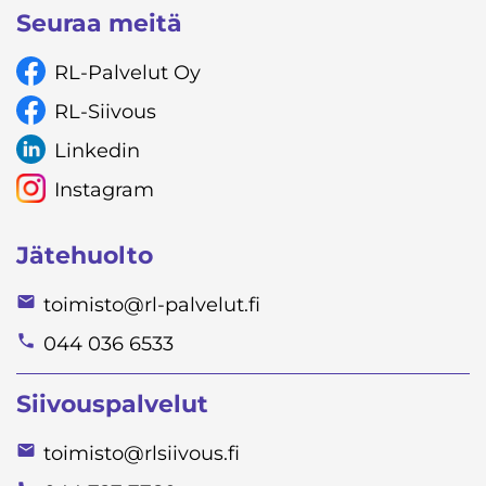
Seuraa meitä
RL-Palvelut Oy
RL-Siivous
Linkedin
Instagram
Jätehuolto
toimisto@rl-palvelut.fi
044 036 6533
Siivouspalvelut
toimisto@rlsiivous.fi