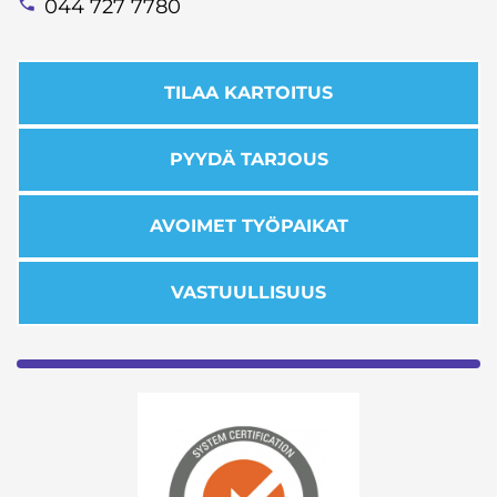
044 727 7780
TILAA KARTOITUS
PYYDÄ TARJOUS
AVOIMET TYÖPAIKAT
VASTUULLISUUS