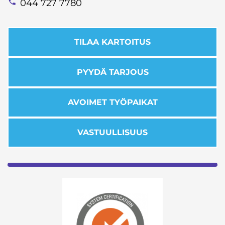
044 727 7780
TILAA KARTOITUS
PYYDÄ TARJOUS
AVOIMET TYÖPAIKAT
VASTUULLISUUS