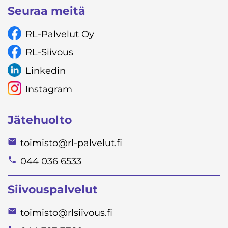
Seuraa meitä
RL-Palvelut Oy
RL-Siivous
Linkedin
Instagram
Jätehuolto
toimisto@rl-palvelut.fi
044 036 6533
Siivouspalvelut
toimisto@rlsiivous.fi