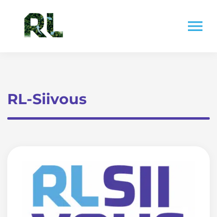
Skip
to
menu
content
RL-Siivous