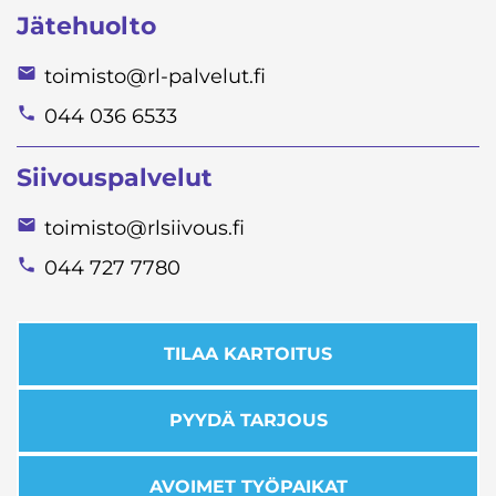
Jätehuolto
toimisto@rl-palvelut.fi
044 036 6533
Siivouspalvelut
toimisto@rlsiivous.fi
044 727 7780
TILAA KARTOITUS
PYYDÄ TARJOUS
AVOIMET TYÖPAIKAT