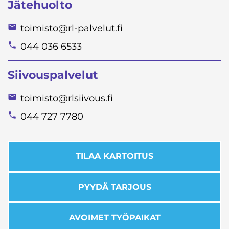
Jätehuolto
toimisto@rl-palvelut.fi
044 036 6533
Siivouspalvelut
toimisto@rlsiivous.fi
044 727 7780
TILAA KARTOITUS
PYYDÄ TARJOUS
AVOIMET TYÖPAIKAT