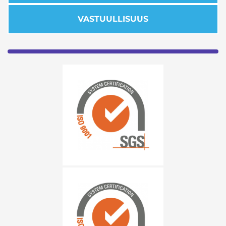
VASTUULLISUUS