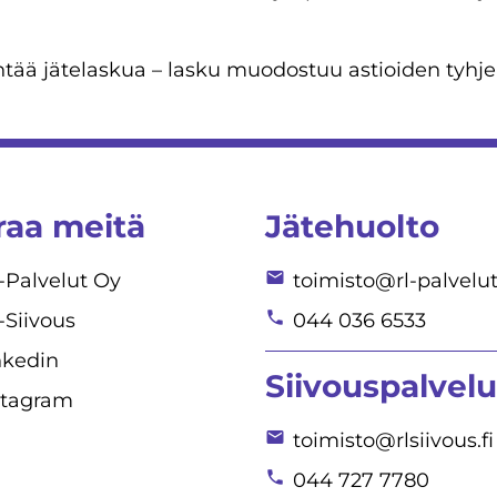
nentää jätelaskua – lasku muodostuu astioiden tyhj
raa meitä
Jätehuolto
-Palvelut Oy
toimisto@rl-palvelut.
-Siivous
044 036 6533
nkedin
Siivouspalvelu
stagram
toimisto@rlsiivous.fi
044 727 7780