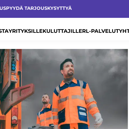
TUS
PYYDÄ TARJOUS
KYSYTTYÄ
STA
YRITYKSILLE
KULUTTAJILLE
RL-PALVELUT
YH