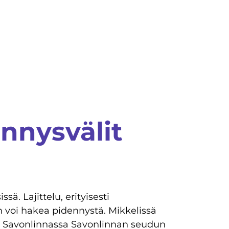
ennysvälit
ä. Lajittelu, erityisesti
n voi hakea pidennystä. Mikkelissä
ja Savonlinnassa Savonlinnan seudun