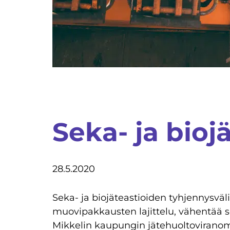
Seka- ja bioj
28.5.2020
Seka- ja biojäteastioiden tyhjennysväli
muovipakkausten lajittelu, vähentää s
Mikkelin kaupungin jätehuoltoviranom