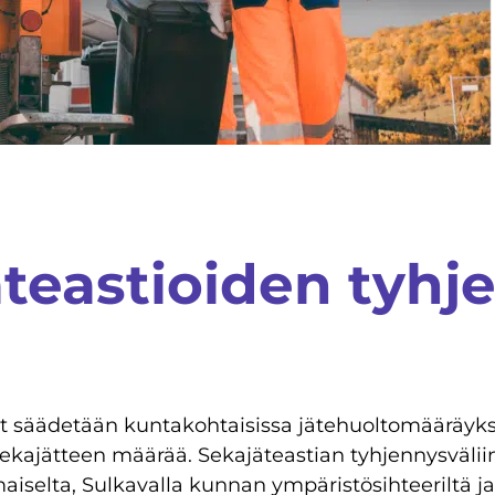
äteastioiden tyhj
t säädetään kuntakohtaisissa jätehuoltomääräyksiss
ekajätteen määrää. Sekajäteastian tyhjennysvälii
aiselta, Sulkavalla kunnan ympäristösihteeriltä 