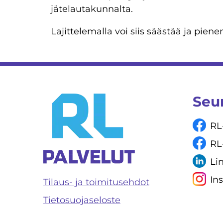
jätelautakunnalta.
Lajittelemalla voi siis säästää ja pie
Seu
RL
RL
Li
In
Tilaus- ja toimitusehdot
Tietosuojaseloste