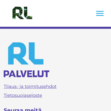
Skip
to
menu
content
rlwessa
Tilaus- ja toimitusehdot
Tietosuojaseloste
Seuraa meitä