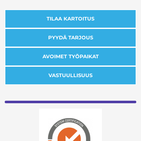
TILAA KARTOITUS
PYYDÄ TARJOUS
AVOIMET TYÖPAIKAT
VASTUULLISUUS