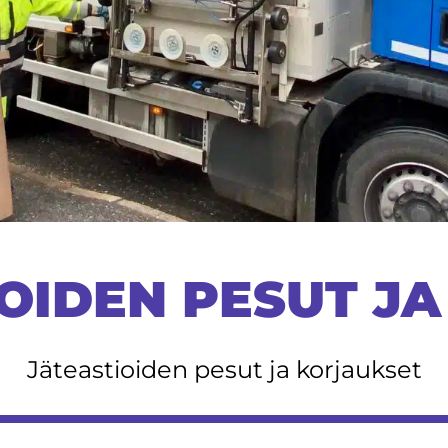
OIDEN PESUT J
Jäteastioiden pesut ja korjaukset