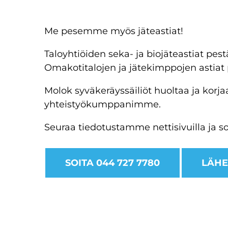
Me pesemme myös jäteastiat!
Taloyhtiöiden seka- ja biojäteastiat pest
Omakotitalojen ja jätekimppojen astiat
Molok syväkeräyssäiliöt huoltaa ja korja
yhteistyökumppanimme.
Seuraa tiedotustamme nettisivuilla ja s
SOITA 044 727 7780
LÄHE