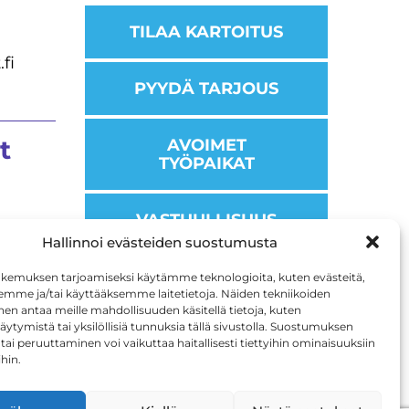
TILAA KARTOITUS
fi
PYYDÄ TARJOUS
t
AVOIMET
TYÖPAIKAT
VASTUULLISUUS
Hallinnoi evästeiden suostumusta
kemuksen tarjoamiseksi käytämme teknologioita, kuten evästeitä,
emme ja/tai käyttääksemme laitetietoja. Näiden tekniikoiden
n antaa meille mahdollisuuden käsitellä tietoja, kuten
äytymistä tai yksilöllisiä tunnuksia tällä sivustolla. Suostumuksen
tai peruuttaminen voi vaikuttaa haitallisesti tiettyihin ominaisuuksiin
ihin.