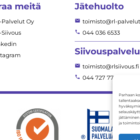
raa meitä
Jätehuolto
-Palvelut Oy
toimisto@rl-palvelut.
-Siivous
044 036 6533
nkedin
Siivouspalvelu
stagram
toimisto@rlsiivous.fi
044 727 7780
Parhaan ko
tallentaaks
hyväksymine
selauskäytt
jättäminen 
ja toiminto