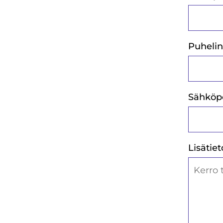
Puheli
Sähköpo
Lisätiet