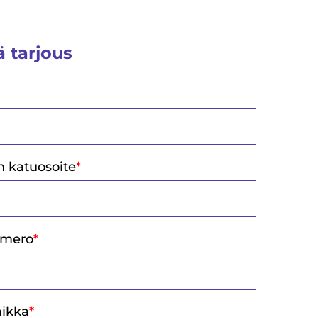
 tarjous
 katuosoite
*
umero
*
aikka
*