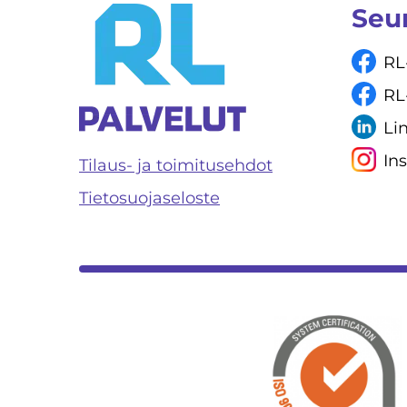
Seu
RL
RL
Li
In
Tilaus- ja toimitusehdot
Tietosuojaseloste