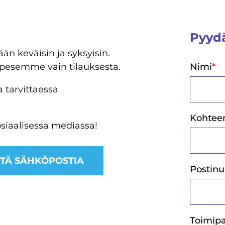
Pyydä
ään keväisin ja syksyisin.
 pesemme vain tilauksesta.
Nimi
*
a tarvittaessa
Kohteen
osiaalisessa mediassa!
TÄ SÄHKÖPOSTIA
Postin
Toimip