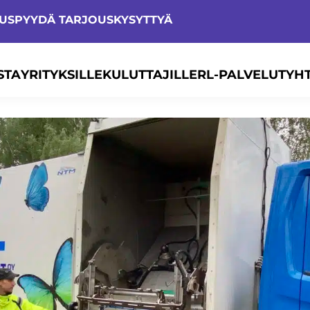
TUS
PYYDÄ TARJOUS
KYSYTTYÄ
STA
YRITYKSILLE
KULUTTAJILLE
RL-PALVELUT
YH