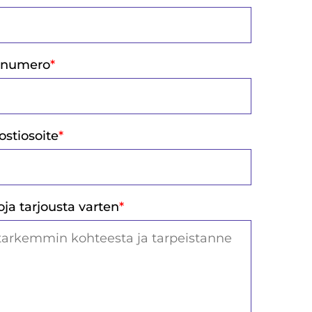
nnumero
*
stiosoite
*
oja tarjousta varten
*