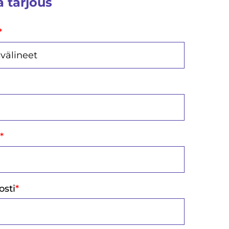
 tarjous
*
n
*
osti
*