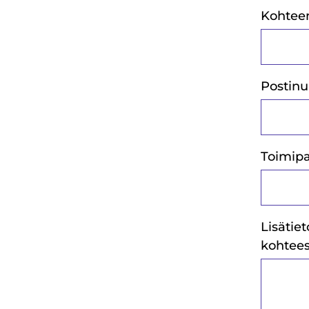
Kohteen
Postin
Toimip
Lisätie
kohtees