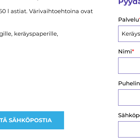
Pyydä
660 l astiat. Värivaihtoehtoina ovat
Palvelu
gille, keräyspaperille,
Nimi
*
Puheli
Sähköp
TÄ SÄHKÖPOSTIA