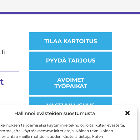
TILAA KARTOITUS
fi
PYYDÄ TARJOUS
t
AVOIMET
TYÖPAIKAT
VASTUULLISUUS
Hallinnoi evästeiden suostumusta
kemuksen tarjoamiseksi käytämme teknologioita, kuten evästeitä,
emme ja/tai käyttääksemme laitetietoja. Näiden tekniikoiden
n antaa meille mahdollisuuden käsitellä tietoja, kuten