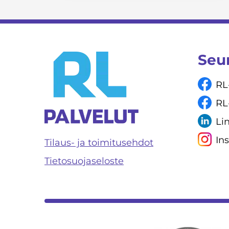
Seu
RL
RL
Li
In
Tilaus- ja toimitusehdot
Tietosuojaseloste