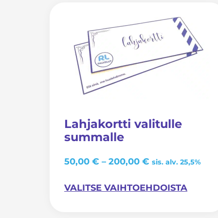
Tällä
tuotteella
on
useampi
muunnelma.
Voit
tehdä
valinnat
tuotteen
sivulla.
Lahjakortti valitulle
summalle
50,00
€
–
200,00
€
sis. alv. 25,5%
VALITSE VAIHTOEHDOISTA