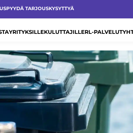
TUS
PYYDÄ TARJOUS
KYSYTTYÄ
STA
YRITYKSILLE
KULUTTAJILLE
RL-PALVELUT
YH