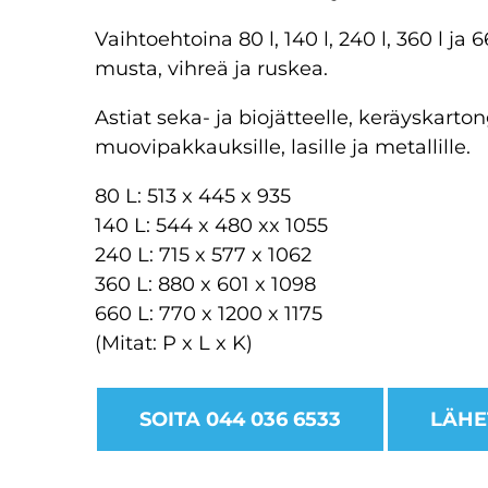
Vaihtoehtoina 80 l, 140 l, 240 l, 360 l ja 
musta, vihreä ja ruskea.
Astiat seka- ja biojätteelle, keräyskarton
muovipakkauksille, lasille ja metallille.
80 L: 513 x 445 x 935
140 L: 544 x 480 xx 1055
240 L: 715 x 577 x 1062
360 L: 880 x 601 x 1098
660 L: 770 x 1200 x 1175
(Mitat: P x L x K)
SOITA 044 036 6533
LÄHE