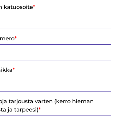
 katuosoite
*
umero
*
aikka
*
toja tarjousta varten (kerro hieman
ta ja tarpeesi)
*