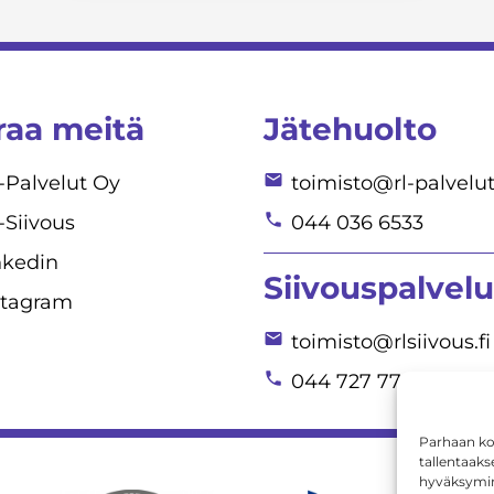
raa meitä
Jätehuolto
-Palvelut Oy
toimisto@rl-palvelut.
-Siivous
044 036 6533
nkedin
Siivouspalvelu
stagram
toimisto@rlsiivous.fi
044 727 7780
Parhaan ko
tallentaaks
hyväksymine