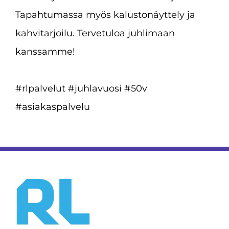
Tapahtumassa myös kalustonäyttely ja
kahvitarjoilu. Tervetuloa juhlimaan
kanssamme!
#rlpalvelut #juhlavuosi #50v
#asiakaspalvelu