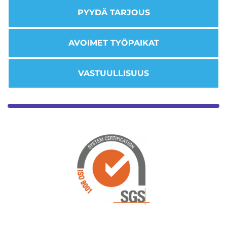
PYYDÄ TARJOUS
AVOIMET TYÖPAIKAT
VASTUULLISUUS