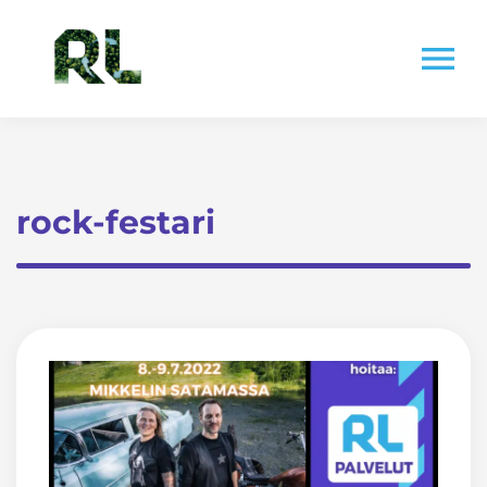
Skip
to
menu
content
rock-festari