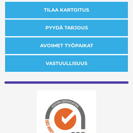
TILAA KARTOITUS
PYYDÄ TARJOUS
AVOIMET TYÖPAIKAT
VASTUULLISUUS