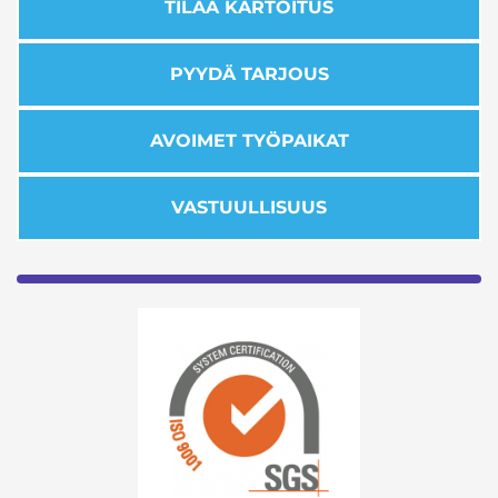
TILAA KARTOITUS
PYYDÄ TARJOUS
AVOIMET TYÖPAIKAT
VASTUULLISUUS