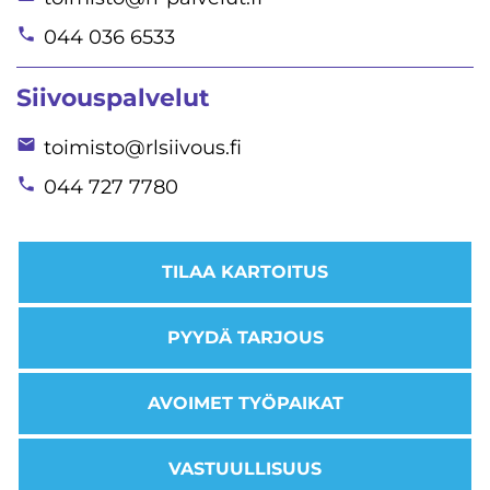
044 036 6533
Siivouspalvelut
toimisto@rlsiivous.fi
044 727 7780
TILAA KARTOITUS
PYYDÄ TARJOUS
AVOIMET TYÖPAIKAT
VASTUULLISUUS