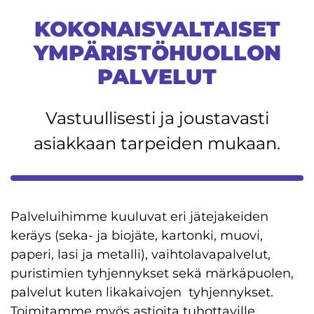
KOKONAISVALTAISET
YMPÄRISTÖHUOLLON
PALVELUT
Vastuullisesti ja joustavasti
asiakkaan tarpeiden mukaan.
Palveluihimme kuuluvat eri jätejakeiden
keräys (seka- ja biojäte, kartonki, muovi,
paperi, lasi ja metalli), vaihtolavapalvelut,
puristimien tyhjennykset sekä märkäpuolen,
palvelut kuten likakaivojen tyhjennykset.
Toimitamme myös astioita tuhottaville