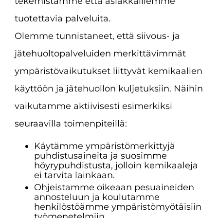
tekemistämme että asiakkaillemme
tuotettavia palveluita.
Olemme tunnistaneet, että siivous- ja
jätehuoltopalveluiden merkittävimmät
ympäristövaikutukset liittyvät kemikaalien
käyttöön ja jätehuollon kuljetuksiin. Näihin
vaikutamme aktiivisesti esimerkiksi
seuraavilla toimenpiteillä:
Käytämme ympäristömerkittyjä
puhdistusaineita ja suosimme
höyrypuhdistusta, jolloin kemikaaleja
ei tarvita lainkaan.
Ohjeistamme oikeaan pesuaineiden
annosteluun ja koulutamme
henkilöstöämme ympäristömyötäisiin
työmenetelmiin.