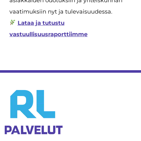
asiakkaiden odotuksiin ja yhteiskunnan
vaatimuksiin nyt ja tulevaisuudessa.
Lataa ja tutustu
vastuullisuusraporttiimme